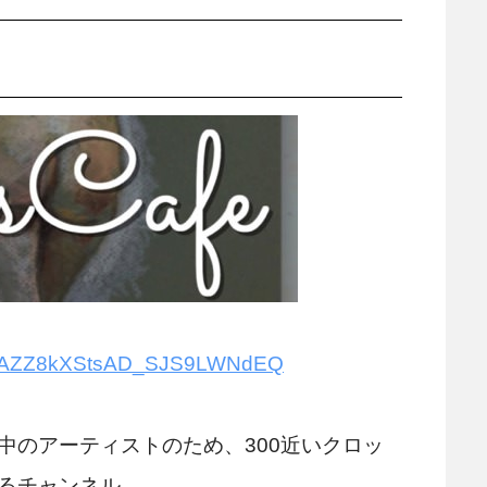
/UCAZZ8kXStsAD_SJS9LWNdEQ
中のアーティストのため、300近いクロッ
るチャンネル。