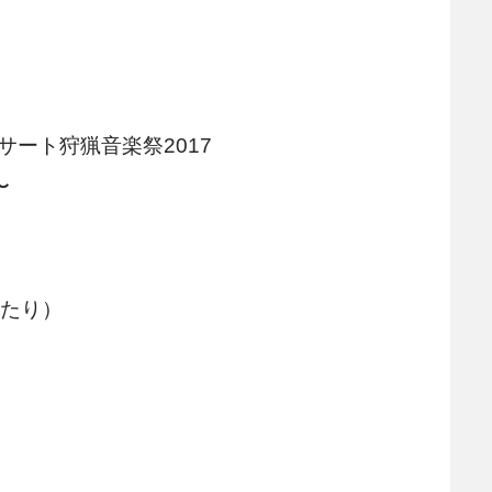
ート狩猟音楽祭2017
〜
あたり）