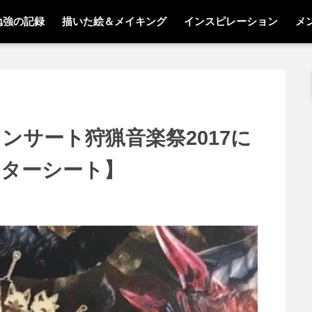
勉強の記録
描いた絵＆メイキング
インスピレーション
メ
ンサート狩猟音楽祭2017に
ンターシート】