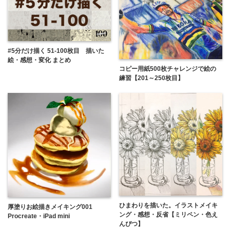
#5分だけ描く 51-100枚目 描いた
絵・感想・変化 まとめ
コピー用紙500枚チャレンジで絵の
練習【201～250枚目】
ひまわりを描いた。イラストメイキ
厚塗りお絵描きメイキング001
ング・感想・反省【ミリペン・色え
Procreate・iPad mini
んぴつ】