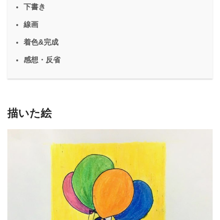
下書き
線画
着色&完成
感想・反省
描いた絵