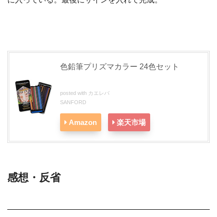
色鉛筆プリズマカラー 24色セット
posted with
カエレバ
SANFORD
Amazon
楽天市場
感想・反省