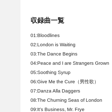
収録曲一覧
01:Bloodlines
02:London is Waiting
03:The Dance Begins
04:Peace and I are Strangers Gr
05:Soothing Syrup
06:Give Me the Cure（男性歌）
07:Danza Alla Daggers
08:The Churning Seas of London
09:It’s Business, Mr. Frye