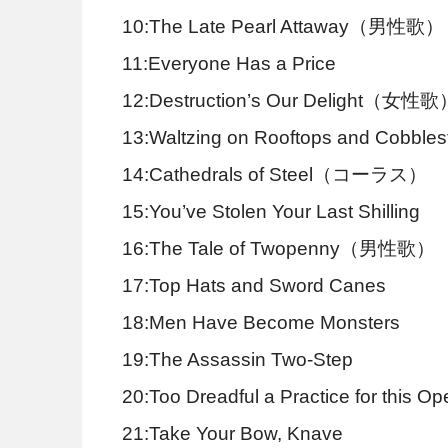
10:The Late Pearl Attaway（男性歌）
11:Everyone Has a Price
12:Destruction’s Our Delight（女性歌
13:Waltzing on Rooftops and Cobble
14:Cathedrals of Steel（コーラス）
15:You’ve Stolen Your Last Shilling
16:The Tale of Twopenny（男性歌）
17:Top Hats and Sword Canes
18:Men Have Become Monsters
19:The Assassin Two-Step
20:Too Dreadful a Practice for thi
21:Take Your Bow, Knave