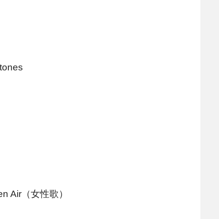
）
stones
s Open Air（女性歌）